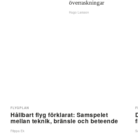
överraskningar
Hugo Larsson
FLYGPLAN
F
Hållbart flyg förklarat: Samspelet
mellan teknik, bränsle och beteende
Filippa Ek
S