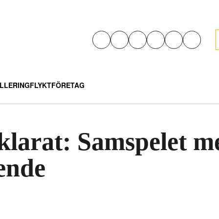
LLERING
FLYKT
FÖRETAG
rklarat: Samspelet me
eende