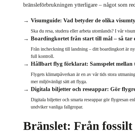
bränsleförbrukningen ytterligare – något som reda
Visumguide: Vad betyder de olika visum
Ska du resa, studera eller arbeta utomlands? I vår vis
Boardingkortet från start till mål – så tar
Från incheckning till landning – ditt boardingkort är ny
full kontroll.
Hållbart flyg förklarat: Samspelet mellan 
Flygets klimatpåverkan är en av vår tids stora utmaning
mer miljövänligt sätt att flyga.
Digitala biljetter och reseappar: Gör flygr
Digitala biljetter och smarta reseappar gör flygresan e
undviker vanliga fallgropar.
Bränslet: Från fossilt 