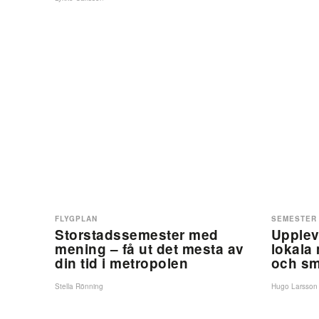
FLYGPLAN
SEMESTER
Storstadssemester med
Upplev 
mening – få ut det mesta av
lokala 
din tid i metropolen
och s
Stella Rönning
Hugo Larsson