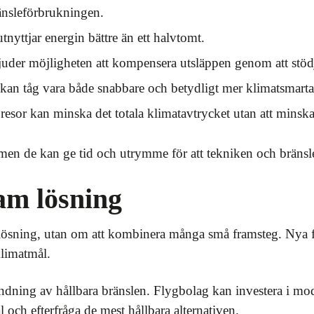
nsleförbrukningen.
utnyttjar energin bättre än ett halvtomt.
der möjligheten att kompensera utsläppen genom att stödj
kan tåg vara både snabbare och betydligt mer klimatsmarta – s
 resor kan minska det totala klimatavtrycket utan att minsk
 men de kan ge tid och utrymme för att tekniken och bränsl
am lösning
llösning, utan om att kombinera många små framsteg. Nya 
klimatmål.
andning av hållbara bränslen. Flygbolag kan investera i mo
 och efterfråga de mest hållbara alternativen.