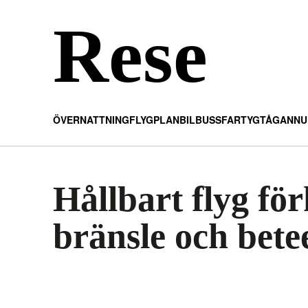
Rese
ÖVERNATTNING
FLYGPLAN
BIL
BUSS
FARTYG
TÅG
ANNU
Hållbart flyg fö
bränsle och bet