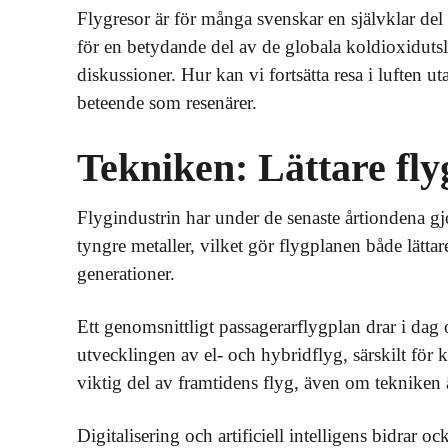
Flygresor är för många svenskar en självklar del a
för en betydande del av de globala koldioxidutslä
diskussioner. Hur kan vi fortsätta resa i luften u
beteende som resenärer.
Tekniken: Lättare fl
Flygindustrin har under de senaste årtiondena gj
tyngre metaller, vilket gör flygplanen både lätta
generationer.
Ett genomsnittligt passagerarflygplan drar i da
utvecklingen av el‑ och hybridflyg, särskilt för k
viktig del av framtidens flyg, även om tekniken än
Digitalisering och artificiell intelligens bidrar 