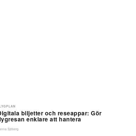
LYGPLAN
Digitala biljetter och reseappar: Gör
flygresan enklare att hantera
anna Sjöberg