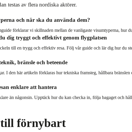
n testas av flera nordiska aktörer.
typerna och när ska du använda dem?
umguide förklarar vi skillnaden mellan de vanligaste visumtyperna, hur 
 du dig tryggt och effektivt genom flygplatsen
ckeln till en trygg och effektiv resa. Följ vår guide och lär dig hur du s
teknik, bränsle och beteende
ar. I den här artikeln förklaras hur tekniska framsteg, hållbara bränsle
esan enklare att hantera
nklare än någonsin. Upptäck hur du kan checka in, följa bagaget och hålla
till förnybart