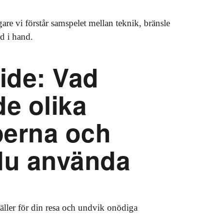
gare vi förstår samspelet mellan teknik, bränsle
d i hand.
ide: Vad
de olika
perna och
du använda
äller för din resa och undvik onödiga