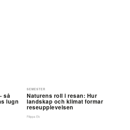
SEMESTER
– så
Naturens roll i resan: Hur
ns lugn
landskap och klimat formar
reseupplevelsen
Filippa Ek