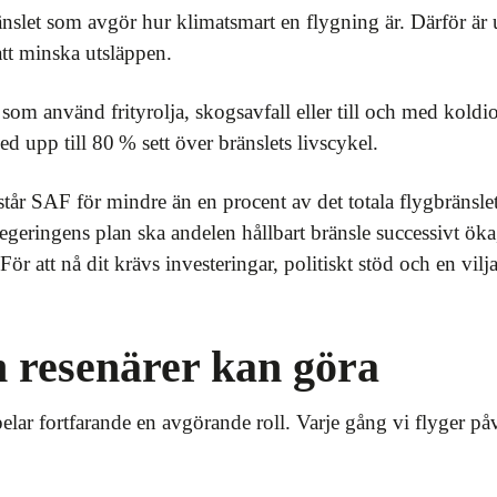
nslet som avgör hur klimatsmart en flygning är. Därför är
tt minska utsläppen.
som använd frityrolja, skogsavfall eller till och med koldi
ed upp till 80 % sett över bränslets livscykel.
 står SAF för mindre än en procent av det totala flygbränsl
regeringens plan ska andelen hållbart bränsle successivt ök
ör att nå dit krävs investeringar, politiskt stöd och en vilja
m resenärer kan göra
lar fortfarande en avgörande roll. Varje gång vi flyger påv