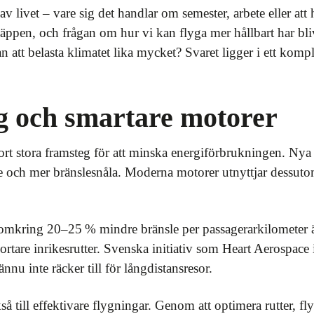
v livet – vare sig det handlar om semester, arbete eller att 
ppen, och frågan om hur vi kan flyga mer hållbart har blivi
tan att belasta klimatet lika mycket? Svaret ligger i ett kom
yg och smartare motorer
ort stora framsteg för att minska energiförbrukningen. Nya
re och mer bränslesnåla. Moderna motorer utnyttjar dessutom
g omkring 20–25 % mindre bränsle per passagerarkilometer 
ortare inrikesrutter. Svenska initiativ som Heart Aerospace i
nu inte räcker till för långdistansresor.
också till effektivare flygningar. Genom att optimera rutter