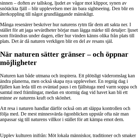
sinnen – doften av tallskog, ljudet av vågor mot klippor, synen av
snötäckta fjäll – blir upplevelsen mer än bara sightseeing. Den blir en
återkoppling till något grundläggande mänskligt.
Många resenärer beskriver hur naturens rytm får dem att sakta ner. I
stället för att jaga sevärdheter börjar man lägga märke till detaljer: ljuset
som förändras under dagen, eller hur vinden känns olika från plats till
plats. Det är då naturen verkligen blir en del av resans själ.
När naturen sätter gränser – och öppnar
möjligheter
Naturen kan både utmana och inspirera. Ett plötsligt väderomslag kan
ändra planerna, men också skapa nya upplevelser. En regnig dag i
fjällen kan leda till en oväntad paus i en fjällstuga med varm soppa och
samtal med främlingar, medan en stormig dag vid havet kan bli ett
minne av naturens kraft och skönhet.
Att resa i naturen handlar därför också om att släppa kontrollen och
följa med. De mest minnesvärda ögonblicken uppstår ofta när man
anpassar sig till naturens villkor i stället för att kämpa emot dem.
Upplev kulturen inifrån: Möt lokala människor, traditioner och smaker