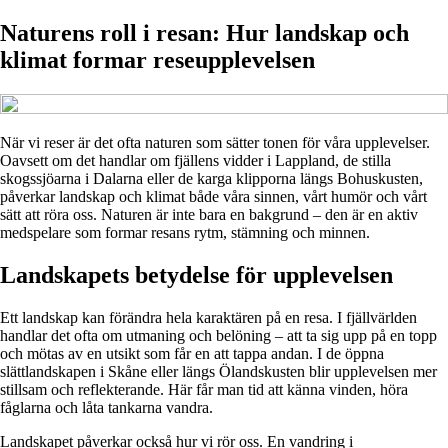
Naturens roll i resan: Hur landskap och
klimat formar reseupplevelsen
När vi reser är det ofta naturen som sätter tonen för våra upplevelser.
Oavsett om det handlar om fjällens vidder i Lappland, de stilla
skogssjöarna i Dalarna eller de karga klipporna längs Bohuskusten,
påverkar landskap och klimat både våra sinnen, vårt humör och vårt
sätt att röra oss. Naturen är inte bara en bakgrund – den är en aktiv
medspelare som formar resans rytm, stämning och minnen.
Landskapets betydelse för upplevelsen
Ett landskap kan förändra hela karaktären på en resa. I fjällvärlden
handlar det ofta om utmaning och belöning – att ta sig upp på en topp
och mötas av en utsikt som får en att tappa andan. I de öppna
slättlandskapen i Skåne eller längs Ölandskusten blir upplevelsen mer
stillsam och reflekterande. Här får man tid att känna vinden, höra
fåglarna och låta tankarna vandra.
Landskapet påverkar också hur vi rör oss. En vandring i