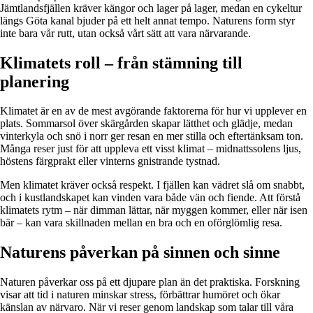
Jämtlandsfjällen kräver kängor och lager på lager, medan en cykeltur
längs Göta kanal bjuder på ett helt annat tempo. Naturens form styr
inte bara vår rutt, utan också vårt sätt att vara närvarande.
Klimatets roll – från stämning till
planering
Klimatet är en av de mest avgörande faktorerna för hur vi upplever en
plats. Sommarsol över skärgården skapar lätthet och glädje, medan
vinterkyla och snö i norr ger resan en mer stilla och eftertänksam ton.
Många reser just för att uppleva ett visst klimat – midnattssolens ljus,
höstens färgprakt eller vinterns gnistrande tystnad.
Men klimatet kräver också respekt. I fjällen kan vädret slå om snabbt,
och i kustlandskapet kan vinden vara både vän och fiende. Att förstå
klimatets rytm – när dimman lättar, när myggen kommer, eller när isen
bär – kan vara skillnaden mellan en bra och en oförglömlig resa.
Naturens påverkan på sinnen och sinne
Naturen påverkar oss på ett djupare plan än det praktiska. Forskning
visar att tid i naturen minskar stress, förbättrar humöret och ökar
känslan av närvaro. När vi reser genom landskap som talar till våra