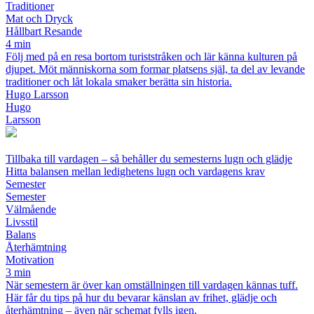
Traditioner
Mat och Dryck
Hållbart Resande
4 min
Följ med på en resa bortom turiststråken och lär känna kulturen på
djupet. Möt människorna som formar platsens själ, ta del av levande
traditioner och låt lokala smaker berätta sin historia.
Hugo Larsson
Hugo
Larsson
Tillbaka till vardagen – så behåller du semesterns lugn och glädje
Hitta balansen mellan ledighetens lugn och vardagens krav
Semester
Semester
Välmående
Livsstil
Balans
Återhämtning
Motivation
3 min
När semestern är över kan omställningen till vardagen kännas tuff.
Här får du tips på hur du bevarar känslan av frihet, glädje och
återhämtning – även när schemat fylls igen.