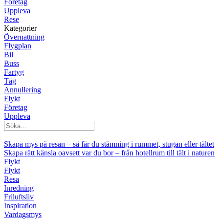
Företag
Uppleva
Rese
Kategorier
Övernattning
Flygplan
Bil
Buss
Fartyg
Tåg
Annullering
Flykt
Företag
Uppleva
Skapa mys på resan – så får du stämning i rummet, stugan eller tältet
Skapa rätt känsla oavsett var du bor – från hotellrum till tält i naturen
Flykt
Flykt
Resa
Inredning
Friluftsliv
Inspiration
Vardagsmys