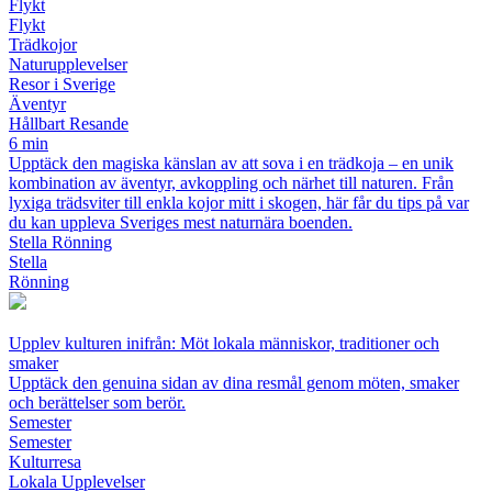
Flykt
Flykt
Trädkojor
Naturupplevelser
Resor i Sverige
Äventyr
Hållbart Resande
6 min
Upptäck den magiska känslan av att sova i en trädkoja – en unik
kombination av äventyr, avkoppling och närhet till naturen. Från
lyxiga trädsviter till enkla kojor mitt i skogen, här får du tips på var
du kan uppleva Sveriges mest naturnära boenden.
Stella Rönning
Stella
Rönning
Upplev kulturen inifrån: Möt lokala människor, traditioner och
smaker
Upptäck den genuina sidan av dina resmål genom möten, smaker
och berättelser som berör.
Semester
Semester
Kulturresa
Lokala Upplevelser