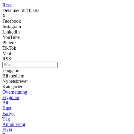
Rese
Dela med ditt hjärta
X
Facebook
Instagram
LinkedIn
YouTube
Pinterest
TikTok
Mail
RSS
Logga in
Bli medlem
Nyhetsbrevet
Kategorier
Övernattning
Flygplan
Bil
Buss
Fartyg
Tåg
Annullering
Flykt