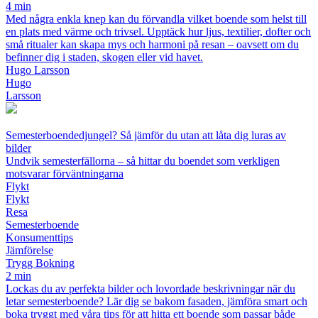
4 min
Med några enkla knep kan du förvandla vilket boende som helst till
en plats med värme och trivsel. Upptäck hur ljus, textilier, dofter och
små ritualer kan skapa mys och harmoni på resan – oavsett om du
befinner dig i staden, skogen eller vid havet.
Hugo Larsson
Hugo
Larsson
Semesterboendedjungel? Så jämför du utan att låta dig luras av
bilder
Undvik semesterfällorna – så hittar du boendet som verkligen
motsvarar förväntningarna
Flykt
Flykt
Resa
Semesterboende
Konsumenttips
Jämförelse
Trygg Bokning
2 min
Lockas du av perfekta bilder och lovordade beskrivningar när du
letar semesterboende? Lär dig se bakom fasaden, jämföra smart och
boka tryggt med våra tips för att hitta ett boende som passar både