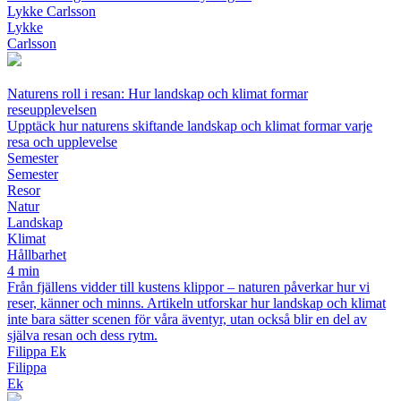
Lykke Carlsson
Lykke
Carlsson
Naturens roll i resan: Hur landskap och klimat formar
reseupplevelsen
Upptäck hur naturens skiftande landskap och klimat formar varje
resa och upplevelse
Semester
Semester
Resor
Natur
Landskap
Klimat
Hållbarhet
4 min
Från fjällens vidder till kustens klippor – naturen påverkar hur vi
reser, känner och minns. Artikeln utforskar hur landskap och klimat
inte bara sätter scenen för våra äventyr, utan också blir en del av
själva resan och dess rytm.
Filippa Ek
Filippa
Ek