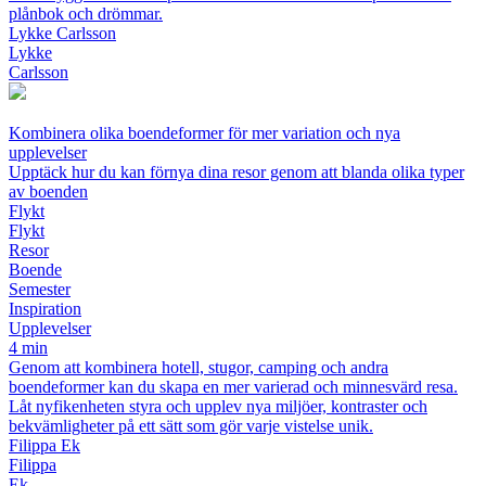
plånbok och drömmar.
Lykke Carlsson
Lykke
Carlsson
Kombinera olika boendeformer för mer variation och nya
upplevelser
Upptäck hur du kan förnya dina resor genom att blanda olika typer
av boenden
Flykt
Flykt
Resor
Boende
Semester
Inspiration
Upplevelser
4 min
Genom att kombinera hotell, stugor, camping och andra
boendeformer kan du skapa en mer varierad och minnesvärd resa.
Låt nyfikenheten styra och upplev nya miljöer, kontraster och
bekvämligheter på ett sätt som gör varje vistelse unik.
Filippa Ek
Filippa
Ek