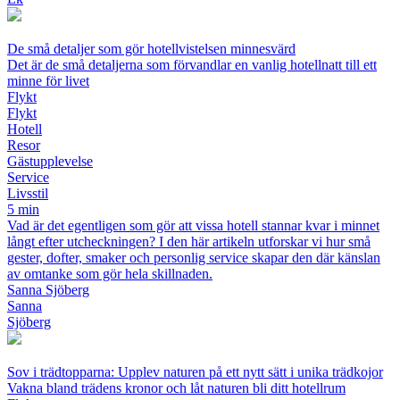
De små detaljer som gör hotellvistelsen minnesvärd
Det är de små detaljerna som förvandlar en vanlig hotellnatt till ett
minne för livet
Flykt
Flykt
Hotell
Resor
Gästupplevelse
Service
Livsstil
5 min
Vad är det egentligen som gör att vissa hotell stannar kvar i minnet
långt efter utcheckningen? I den här artikeln utforskar vi hur små
gester, dofter, smaker och personlig service skapar den där känslan
av omtanke som gör hela skillnaden.
Sanna Sjöberg
Sanna
Sjöberg
Sov i trädtopparna: Upplev naturen på ett nytt sätt i unika trädkojor
Vakna bland trädens kronor och låt naturen bli ditt hotellrum