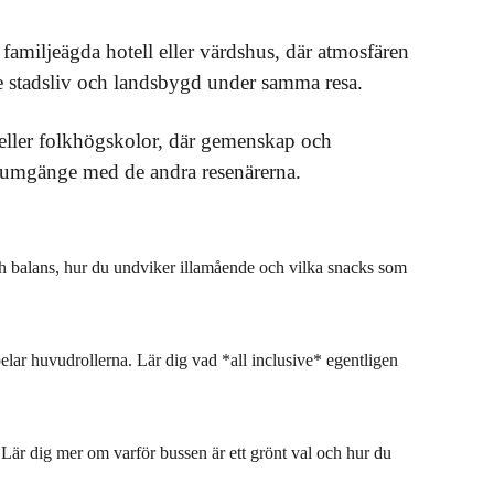
 familjeägda hotell eller värdshus, där atmosfären
de stadsliv och landsbygd under samma resa.
 eller folkhögskolor, där gemenskap och
t umgänge med de andra resenärerna.
och balans, hur du undviker illamående och vilka snacks som
elar huvudrollerna. Lär dig vad *all inclusive* egentligen
n. Lär dig mer om varför bussen är ett grönt val och hur du