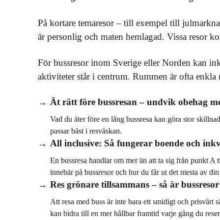
På kortare temaresor – till exempel till julmarkn
är personlig och maten hemlagad. Vissa resor ko
För bussresor inom Sverige eller Norden kan ink
aktiviteter står i centrum. Rummen är ofta enkl
Ät rätt före bussresan – undvik obehag me
Vad du äter före en lång bussresa kan göra stor skilln
passar bäst i resväskan.
All inclusive: Så fungerar boende och ink
En bussresa handlar om mer än att ta sig från punkt A t
innebär på bussresor och hur du får ut det mesta av din
Res grönare tillsammans – så är bussresor 
Att resa med buss är inte bara ett smidigt och prisvärt s
kan bidra till en mer hållbar framtid varje gång du reser