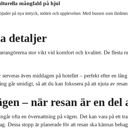
lturella mångfald på hjul
bjuder på nya intryck, möten och upplevelser. Med bussen som färdmedel
a detaljer
arrangörerna stor vikt vid komfort och kvalitet. De flesta r
r serveras även middagen på hotellet – perfekt efter en lån
ng går smidigt, så att du kan fokusera på att njuta av resan
gen – när resan är en del 
ingår ofta en övernattning på vägen. Det kan vara på ett tran
ag. Dessa stopp är planerade för att resan ska kännas behagl