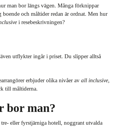
m hur man bor längs vägen. Många förknippar
ng boende och måltider redan är ordnat. Men hur
inclusive
i resebeskrivningen?
ven utflykter ingår i priset. Du slipper alltså
searrangörer erbjuder olika nivåer av
all inclusive
,
k till måltiderna.
ar bor man?
e- eller fyrstjärniga hotell, noggrant utvalda