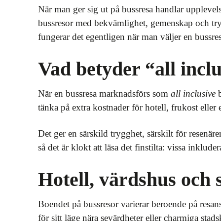
När man ger sig ut på bussresa handlar upplevel
bussresor med bekvämlighet, gemenskap och tryggh
fungerar det egentligen när man väljer en bussre
Vad betyder “all incl
När en bussresa marknadsförs som
all inclusive
b
tänka på extra kostnader för hotell, frukost eller e
Det ger en särskild trygghet, särskilt för resenä
så det är klokt att läsa det finstilta: vissa inkl
Hotell, värdshus och
Boendet på bussresor varierar beroende på resans 
för sitt läge nära sevärdheter eller charmiga stads