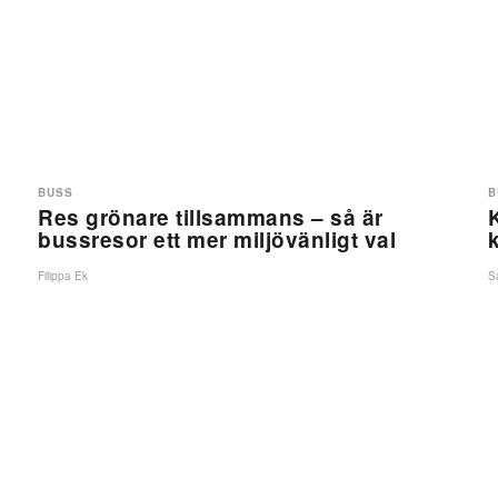
BUSS
B
Res grönare tillsammans – så är
bussresor ett mer miljövänligt val
Filippa Ek
S