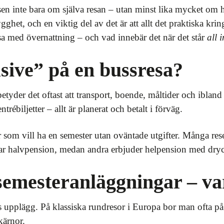
sen inte bara om själva resan – utan minst lika mycket o
et, och en viktig del av det är att allt det praktiska kri
sa med övernattning – och vad innebär det när det står
all 
usive” på en bussresa?
etyder det oftast att transport, boende, måltider och ibland ä
ntrébiljetter – allt är planerat och betalt i förväg.
rer som vill ha en semester utan oväntade utgifter. Många re
uderar halvpension, medan andra erbjuder helpension med dryc
 semesteranläggningar – v
upplägg. På klassiska rundresor i Europa bor man ofta på tr
kärnor.