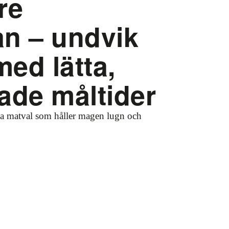
öre
n – undvik
ed lätta,
ade måltider
ta matval som håller magen lugn och