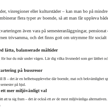
ader, vinregioner eller kulturstäder – kan man bo på mindre
mbinerar flera typer av boende, så att man får uppleva bå
varteringen även vara på semesteranläggningar, pensionat
a men trivsamma, och det finns gott om utrymme för social
d lätta, balanserade måltider
ad för hur du mår under vägen. Lär dig vilka livsmedel som ger lätthet 
vartering på bussresor
ill B – det är en helhetsupplevelse där boende, mat och bekvämlighet sp
 semester på hjul.
ett mer miljövänligt val
ätt att ta sig fram – det är också ett av de mest miljövänliga alternative
.