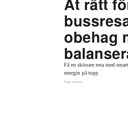
Ät rätt f
bussresa
obehag m
balanser
Få en skönare resa med smar
energin på topp
Hugo Larsson