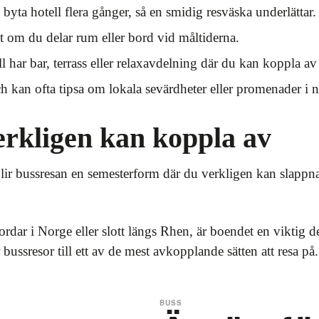
yta hotell flera gånger, så en smidig resväska underlättar.
lt om du delar rum eller bord vid måltiderna.
 har bar, terrass eller relaxavdelning där du kan koppla av 
 kan ofta tipsa om lokala sevärdheter eller promenader i n
erkligen kan koppla av
blir bussresan en semesterform där du verkligen kan slappn
ar i Norge eller slott längs Rhen, är boendet en viktig del 
bussresor till ett av de mest avkopplande sätten att resa på.
BUSS