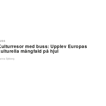
USS
Kulturresor med buss: Upplev Europas
kulturella mångfald på hjul
anna Sjöberg