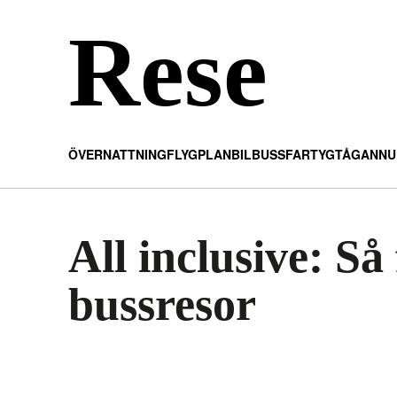
Rese
ÖVERNATTNING
FLYGPLAN
BIL
BUSS
FARTYG
TÅG
ANNU
All inclusive: S
bussresor