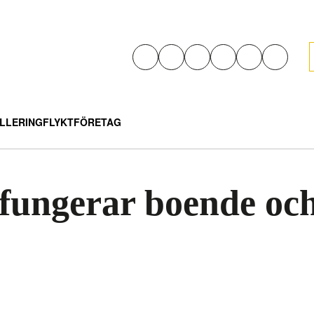
LLERING
FLYKT
FÖRETAG
å fungerar boende oc